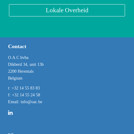
Lokale Overheid
Contact
O.A.C bvba
Dikberd 34, unit 13b
2200 Herentals
Belgium
t:
+32 14 55 83 83
f:
+32 14 55 24 58
Email:
info@oac.be